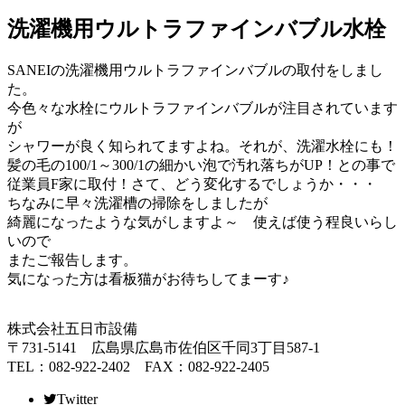
洗濯機用ウルトラファインバブル水栓
SANEIの洗濯機用ウルトラファインバブルの取付をしまし
た。
今色々な水栓にウルトラファインバブルが注目されています
が
シャワーが良く知られてますよね。それが、洗濯水栓にも！
髪の毛の100/1～300/1の細かい泡で汚れ落ちがUP！との事で
従業員F家に取付！さて、どう変化するでしょうか・・・
ちなみに早々洗濯槽の掃除をしましたが
綺麗になったような気がしますよ～ 使えば使う程良いらし
いので
またご報告します。
気になった方は看板猫がお待ちしてまーす♪
株式会社五日市設備
〒731-5141 広島県広島市佐伯区千同3丁目587-1
TEL：082-922-2402 FAX：082-922-2405
Twitter