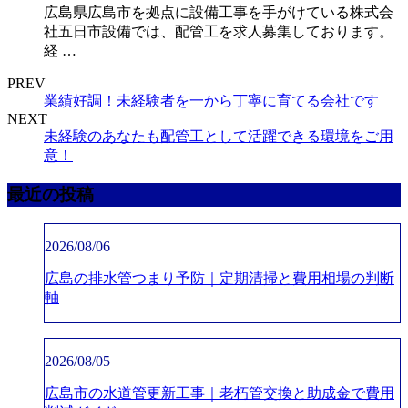
広島県広島市を拠点に設備工事を手がけている株式会
社五日市設備では、配管工を求人募集しております。
経 …
PREV
業績好調！未経験者を一から丁寧に育てる会社です
NEXT
未経験のあなたも配管工として活躍できる環境をご用
意！
最近の投稿
2026/08/06
広島の排水管つまり予防｜定期清掃と費用相場の判断
軸
2026/08/05
広島市の水道管更新工事｜老朽管交換と助成金で費用