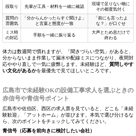
現場で足りない物に
段取り
先輩が工具・材料を一緒に確認
その都度気付く
質問の
「分からんかったらすぐ聞けよ」
「前にも言ったよ
雰囲気
と言葉と態度が一致
な？」が口ぐせ
ミス時
大声とため息だけで
手順を一緒に振り返る
の対応
終わる
体力は数週間で慣れますが、「聞きづらい空気」があると、
分からないまま作業して漏水や配線ミスにつながり、夜間対
応ややり直しで一気に疲弊します。未経験ほど、
質問しやす
い文化があるか
を最優先で見てほしいところです。
広島市で未経験OKの設備工事求人を選ぶときの
赤信号や青信号ポイント
広島市や佐伯区、西区の求人票を見ていると、どこも「未経
験歓迎」「アットホーム」が並びます。本気で選び分けるな
ら、次のポイントをチェックしてみてください。
青信号（応募を前向きに検討したい会社）