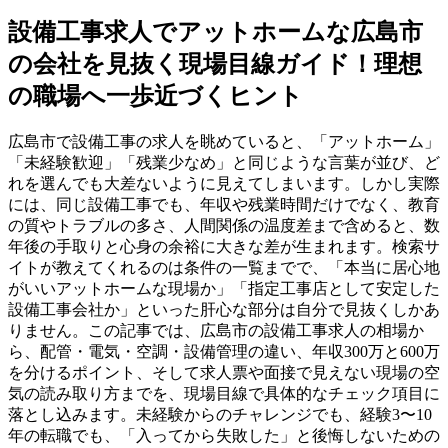
設備工事求人でアットホームな広島市
の会社を見抜く現場目線ガイド！理想
の職場へ一歩近づくヒント
広島市で設備工事の求人を眺めていると、「アットホーム」
「未経験歓迎」「残業少なめ」と同じような言葉が並び、ど
れを選んでも大差ないように見えてしまいます。しかし実際
には、同じ設備工事でも、年収や残業時間だけでなく、教育
の質やトラブルの多さ、人間関係の温度差まで含めると、数
年後の手取りと心身の余裕に大きな差が生まれます。検索サ
イトが教えてくれるのは条件の一覧までで、「本当に居心地
がいいアットホームな現場か」「指定工事店として安定した
設備工事会社か」といった肝心な部分は自分で見抜くしかあ
りません。この記事では、広島市の設備工事求人の相場か
ら、配管・電気・空調・設備管理の違い、年収300万と600万
を分けるポイント、そして求人票や面接で見えない現場の空
気の読み取り方までを、現場目線で具体的なチェック項目に
落とし込みます。未経験からのチャレンジでも、経験3〜10
年の転職でも、「入ってから失敗した」と後悔しないための