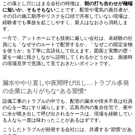
この落とし穴にはまる会社の特徴は、
朝の打ち合わせが極端
に短いか、そもそもない
ことです。配管や電気の責任者が、
その日の施工順序やリスクを口頭で共有していない現場は、
経験者でも事故を起こしやすく、新人はなおさら消耗しま
す。
一方で、アットホームでも技術に厳しい会社は、未経験の社
員にも「なぜそのルートで配管するか」「なぜこの固定金物
を使うか」を丁寧に言語化して伝えます。図面と実際の壁・
梁を一緒に指さしながら説明してくれるかどうかは、面接時
の現場見学で意識して見ておきたいポイントです。
漏水ややり直しや夜間呼び出し…トラブル多発
の企業にありがちな“ある習慣”
設備工事のトラブルの中でも、配管の漏水や排水不良は社員
の心を一気にすり減らします。広島市内の集合住宅で、夜中
に水が噴き出して呼び出されるケースは、現場を経験してい
る人なら一度は味わったことがあるはずです。
こうしたトラブルが頻発する会社には、共通する“習慣”があ