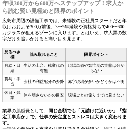
年収300万から600万へステップアップ！求人か
ら読む賢い見極めと限界のポイント
広島市周辺の設備工事では、未経験の正社員スタートだと年
収はおおよそ300万前後、3〜5年経験や資格持ちで400〜600
万クラスが狙えるゾーンに入ります。とはいえ、求人票の数
字だけを追いかけると痛い目を見ます。
見るべき
読み取れること
限界ポイント
欄
月給・日
生活の土台、残業代の
現場単価や繁忙期の実態は分か
給
有無
らない
賞与・手
会社の利益配分の姿勢
赤字現場が多いかどうかは不明
当
休日・残
体を壊さないかの目安
現場ごとの偏りまでは見えない
業
業界の肌感覚として、
同じ金額でも「元請けに近いか」「指
定工事店か」で、仕事の安定度とストレスは大きく変わりま
す。
元請けや自治体と直接やり取りできる会社ほど、段取りが決