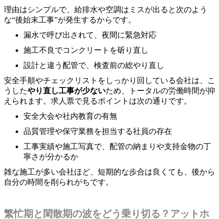
理由はシンプルで、給排水や空調はミスが出ると次のよう
な“後始末工事”が発生するからです。
漏水で呼び出されて、夜間に緊急対応
施工不良でコンクリートを斫り直し
設計と違う配管で、検査前の総やり直し
安全手順やチェックリストをしっかり回している会社は、こ
うした
やり直し工事が少ない
ため、トータルの労働時間が抑
えられます。求人票で見るポイントは次の通りです。
安全大会や社内教育の有無
品質管理や保守業務を担当する社員の存在
工事実績や施工写真で、配管の納まりや支持金物の丁
寧さが分かるか
雑な施工が多い会社ほど、短期的な歩合は良くても、後から
自分の時間を削られがちです。
繁忙期と閑散期の波をどう乗り切る？アットホ