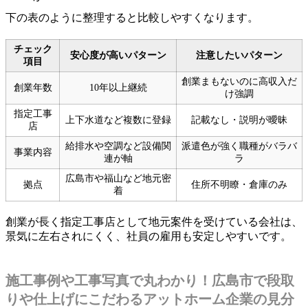
下の表のように整理すると比較しやすくなります。
チェック
安心度が高いパターン
注意したいパターン
項目
創業まもないのに高収入だ
創業年数
10年以上継続
け強調
指定工事
上下水道など複数に登録
記載なし・説明が曖昧
店
給排水や空調など設備関
派遣色が強く職種がバラバ
事業内容
連が軸
ラ
広島市や福山など地元密
拠点
住所不明瞭・倉庫のみ
着
創業が長く指定工事店として地元案件を受けている会社は、
景気に左右されにくく、社員の雇用も安定しやすいです。
施工事例や工事写真で丸わかり！広島市で段取
りや仕上げにこだわるアットホーム企業の見分