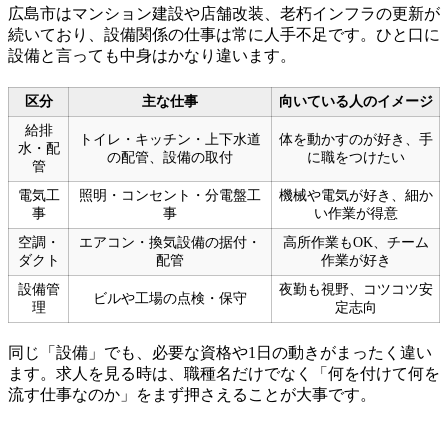
広島市はマンション建設や店舗改装、老朽インフラの更新が
続いており、設備関係の仕事は常に人手不足です。ひと口に
設備と言っても中身はかなり違います。
区分
主な仕事
向いている人のイメージ
給排
トイレ・キッチン・上下水道
体を動かすのが好き、手
水・配
の配管、設備の取付
に職をつけたい
管
電気工
照明・コンセント・分電盤工
機械や電気が好き、細か
事
事
い作業が得意
空調・
エアコン・換気設備の据付・
高所作業もOK、チーム
ダクト
配管
作業が好き
設備管
夜勤も視野、コツコツ安
ビルや工場の点検・保守
理
定志向
同じ「設備」でも、必要な資格や1日の動きがまったく違い
ます。求人を見る時は、職種名だけでなく「何を付けて何を
流す仕事なのか」をまず押さえることが大事です。