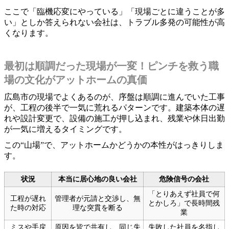
ここで「臨機応変にやっている」「現場ごとに違うことが多
い」としか答えられない会社は、トラブル多発の可能性が高
くなります。
最初は順調だった現場が一変！ピンチを救う職
場の文化がアットホームの真価
広島市の現場でよくあるのが、序盤は順調に進んでいた工事
が、工程の後半で一気に荒れるパターンです。建築本体の遅
れや設計変更で、設備の施工が押し込まれ、残業や休日出勤
が一気に増えるタイミングです。
この“山場”で、アットホームかどうかの本性がはっきりしま
す。
状況
本当に居心地の良い会社
危険信号の会社
「とりあえず社員で何
工程が遅れ
管理者が元請と交渉し、無
とかしろ」で長時間残
た時の対応
理な突貫を断る
業
ミスや手戻
原因を皆で共有し、同じ失
失敗した社員を名指し