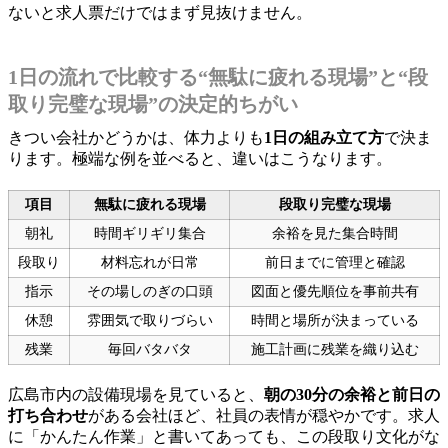
ないと求人票だけではまず見抜けません。
1日の流れで比較する“無駄に疲れる現場”と“段
取り完璧な現場”の決定的ちがい
きつい会社かどうかは、体力よりも
1日の組み立て方
で決ま
ります。極端な例を並べると、違いはこうなります。
項目
無駄に疲れる現場
段取り完璧な現場
朝礼
時間ギリギリ集合
余裕を見た集合時間
段取り
材料忘れが日常
前日までに管理と確認
指示
その場しのぎの口頭
図面と優先順位を事前共有
休憩
雰囲気で取りづらい
時間と場所が決まっている
残業
毎回バタバタ
施工計画に残業を織り込む
広島市内の設備現場を見ていると、
朝の30分の余裕と前日の
打ち合わせ
がある会社ほど、社員の表情が穏やかです。求人
に「かんたん作業」と書いてあっても、この段取り文化がな