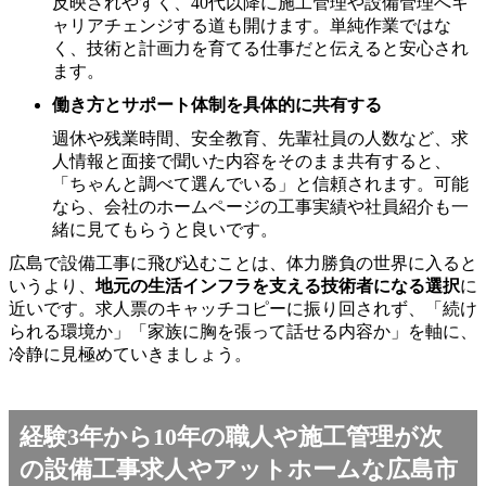
反映されやすく、40代以降に施工管理や設備管理へキ
ャリアチェンジする道も開けます。単純作業ではな
く、技術と計画力を育てる仕事だと伝えると安心され
ます。
働き方とサポート体制を具体的に共有する
週休や残業時間、安全教育、先輩社員の人数など、求
人情報と面接で聞いた内容をそのまま共有すると、
「ちゃんと調べて選んでいる」と信頼されます。可能
なら、会社のホームページの工事実績や社員紹介も一
緒に見てもらうと良いです。
広島で設備工事に飛び込むことは、体力勝負の世界に入ると
いうより、
地元の生活インフラを支える技術者になる選択
に
近いです。求人票のキャッチコピーに振り回されず、「続け
られる環境か」「家族に胸を張って話せる内容か」を軸に、
冷静に見極めていきましょう。
経験3年から10年の職人や施工管理が次
の設備工事求人やアットホームな広島市