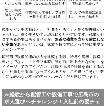
りが出た時
敗をしない仕組みに落とす
で叱責して終わり
忙しい時の
作業を絞って任せ、フォロ
忙しいのを理由に放置
新人への接
ー役を必ず1人つける
し、「自分で覚えろ」
し方
現場がピンチの時ほど、「社員を守ろう」と動く管理職がい
る会社は、長く働きやすい環境になりやすいです。残業がゼ
ロである必要はありませんが、
無茶な残業を当たり前にしな
い空気
があるかどうかは、家族を持つ方にとって特に重要な
ポイントです。
広島市で設備関連の求人を比較する際、給与や賞与、資格手
当だけでなく、「トラブル時に誰が前に出る会社なのか」を
イメージしてみてください。現場の山場で社員を盾にするの
か、社員を守る盾になってくれるのか。この違いこそが、数
字には表れない本当のアットホームさだと感じています。
未経験から配管工や設備工事で広島市の
求人選びへチャレンジ！入社前の要チェ