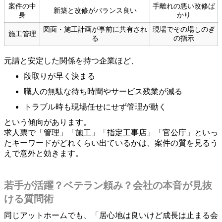
案件の中
手離れの悪い改修ば
新築と改修がバランス良い
身
かり
図面・施工計画が事前に共有され
現場でその場しのぎ
施工管理
る
の指示
元請と安定した関係を持つ企業ほど、
段取りが早く決まる
職人の無駄な待ち時間やサービス残業が減る
トラブル時も現場任せにせず管理が動く
という傾向があります。
求人票で「管理」「施工」「指定工事店」「官公庁」といっ
たキーワードがどれくらい出ているかは、案件の質を見るう
えで意外と効きます。
若手が活躍？ベテラン頼み？会社の本音が見抜
ける質問術
同じアットホームでも、「居心地は良いけど成長は止まる会