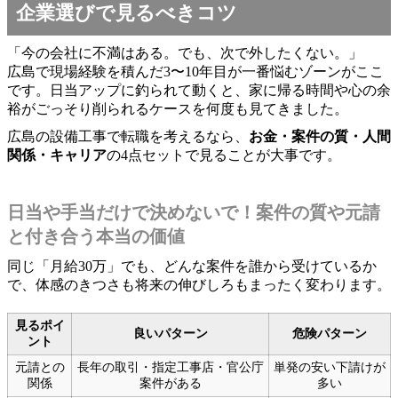
企業選びで見るべきコツ
「今の会社に不満はある。でも、次で外したくない。」
広島で現場経験を積んだ3〜10年目が一番悩むゾーンがここ
です。日当アップに釣られて動くと、家に帰る時間や心の余
裕がごっそり削られるケースを何度も見てきました。
広島の設備工事で転職を考えるなら、
お金・案件の質・人間
関係・キャリア
の4点セットで見ることが大事です。
日当や手当だけで決めないで！案件の質や元請
と付き合う本当の価値
同じ「月給30万」でも、どんな案件を誰から受けているか
で、体感のきつさも将来の伸びしろもまったく変わります。
見るポイ
良いパターン
危険パターン
ント
元請との
長年の取引・指定工事店・官公庁
単発の安い下請けが
関係
案件がある
多い