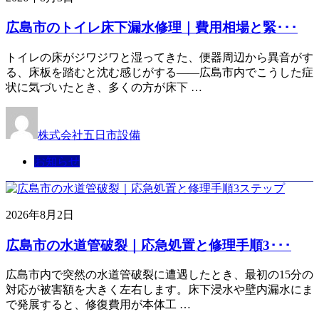
広島市のトイレ床下漏水修理｜費用相場と緊･･･
トイレの床がジワジワと湿ってきた、便器周辺から異音がす
る、床板を踏むと沈む感じがする——広島市内でこうした症
状に気づいたとき、多くの方が床下 …
株式会社五日市設備
お知らせ
2026年8月2日
広島市の水道管破裂｜応急処置と修理手順3･･･
広島市内で突然の水道管破裂に遭遇したとき、最初の15分の
対応が被害額を大きく左右します。床下浸水や壁内漏水にま
で発展すると、修復費用が本体工 …